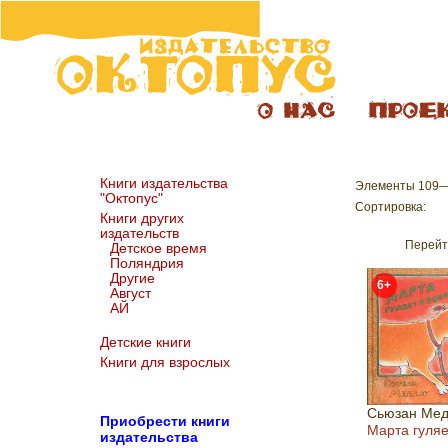
Книги издательства
Элементы 109—
"Октопус"
Сортировка:
Книги других
издательств
Перейт
Детское время
Поляндрия
Другие
6+
Август
АЙ
Детские книги
Книги для взрослых
Сьюзан Мед
Пр
иобрести книги
Марта гуляе
издательства