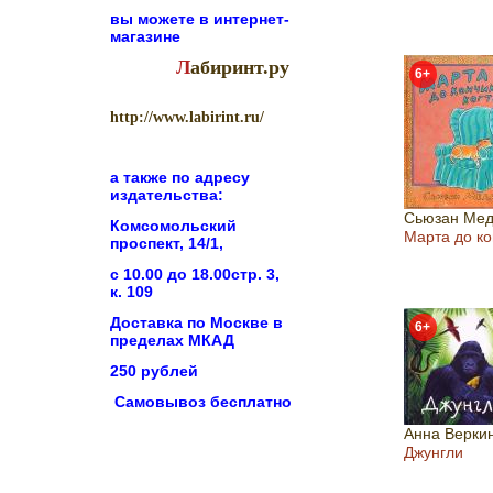
вы можете в
интернет-
магазине
Л
абиринт.ру
6+
http://www.labirint.ru/
а также по адресу
издательства:
Сьюзан Мед
Комсомольский
Марта до ко
проспект, 14/1,
с 10.00 до 18.00стр. 3,
к. 109
Доставка по Москве в
6+
пределах МКАД
250 рублей
Самовывоз бесплатно
Анна Верки
Джунгли