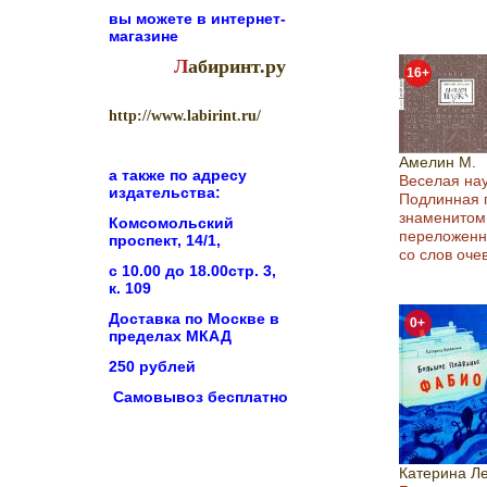
вы можете в
интернет-
магазине
Л
абиринт.ру
16+
http://www.labirint.ru/
Амелин М.
а также по адресу
Веселая нау
издательства:
Подлинная 
знаменитом
Комсомольский
переложенн
проспект, 14/1,
со слов оче
с 10.00 до 18.00стр. 3,
к. 109
Доставка по Москве в
0+
пределах МКАД
250 рублей
Самовывоз бесплатно
Катерина Л