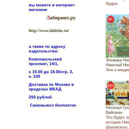
Иудеи
вы можете в
интернет-
магазине
Л
абиринт.ру
0+
http://www.labirint.ru/
а также по адресу
издательства:
Комсомольский
Эльвира Ни
проспект, 14/1,
Николай Ни
Эля и медв
с 10.00 до 18.00стр. 3,
к. 109
Доставка по Москве в
12+
пределах МКАД
250 рублей
Самовывоз бесплатно
Наталья Гр
Вайсман
Это будет, к
история Ни
Шкловского