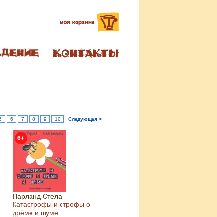
5
6
7
8
9
10
Следующая >
6+
Парланд Стела
Катастрофы и строфы о
дрёме и шуме