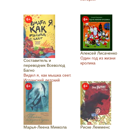
6+
6+
Алексей Лисаченко
Один год из жизни
Составитель и
кролика
переводчик Всеволод
Багно
Видел я, как мышка сеет.
Испанский детский
фольклор
6+
6+
Марья-Леена Миккола
Риске Лемменс