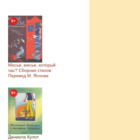
6+
Месье, месье, который
час? Сборник стихов.
Перевод М. Яснова
6+
Даниела Кулот