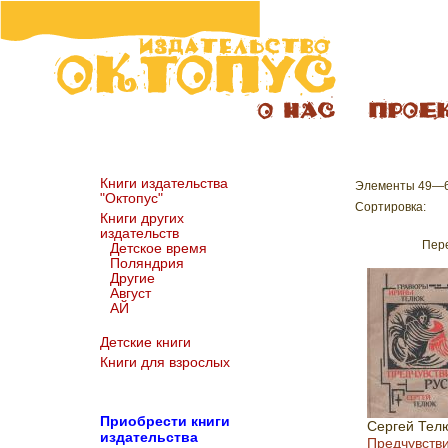
Книги издательства
Элементы 49—60
"Октопус"
Сортировка:
Книги других
издательств
Пере
Детское время
Поляндрия
Другие
Август
АЙ
Детские книги
Книги для взрослых
Пр
иобрести книги
Сергей Тел
издательства
Предчувств