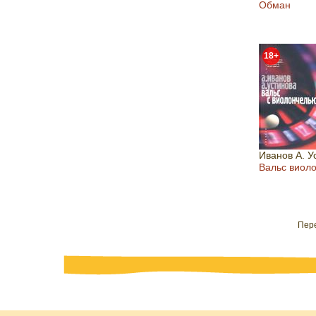
Обман
18+
Иванов А. У
Вальс виол
Пере