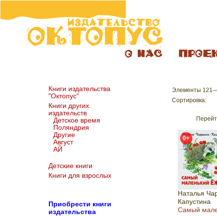
Книги издательства
Элементы 121—
"Октопус"
Сортировка:
Книги других
издательств
Перейт
Детское время
Поляндрия
Другие
0+
Август
АЙ
Детские книги
Книги для взрослых
Наталья Ча
Капустина
Пр
иобрести книги
Самый мале
издательства