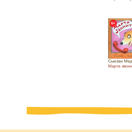
6+
Сьюзан Мед
Марта звон