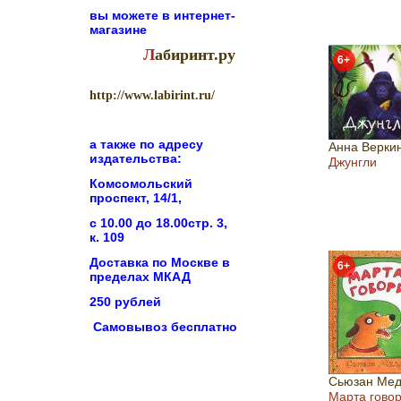
вы можете в
интернет-
магазине
Л
абиринт.ру
6+
http://www.labirint.ru/
а также по адресу
Анна Верки
издательства:
Джунгли
Комсомольский
проспект, 14/1,
с 10.00 до 18.00стр. 3,
к. 109
Доставка по Москве в
6+
пределах МКАД
250 рублей
Самовывоз бесплатно
Сьюзан Мед
Марта гово